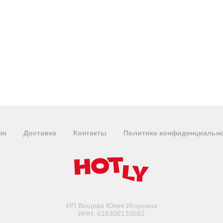
ню
Доставка
Контакты
Политика конфиденциальн
ИП Вещева Юлия Игоревна
ИНН: 616308133582