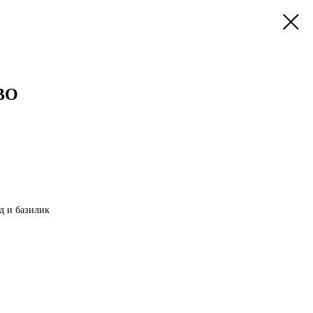
BO
д и базилик